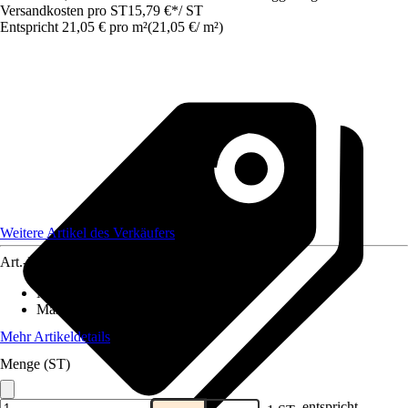
Versandkosten pro ST
15,79 €
*
/
ST
Entspricht 21,05 € pro m²
(
21,05 €
/
m²
)
Weitere Artikel des Verkäufers
Art.-Nr.
12577811
Material
:
Gummi
Maße (BxL)
:
50x150
Mehr Artikeldetails
Menge (ST)
entspricht