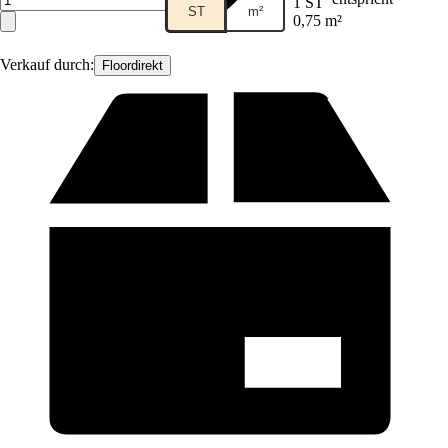
1 ST
ST
m²
0,75 m²
Verkauf durch:
Floordirekt