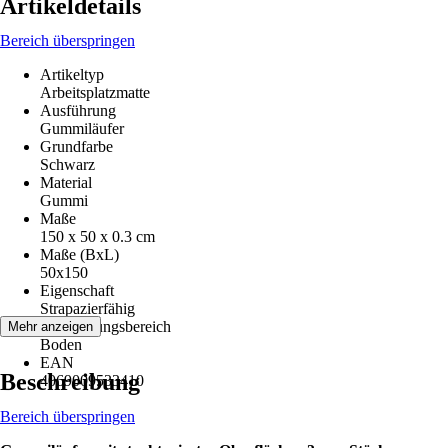
Artikeldetails
Bereich überspringen
Artikeltyp
Arbeitsplatzmatte
Ausführung
Gummiläufer
Grundfarbe
Schwarz
Material
Gummi
Maße
150 x 50 x 0.3 cm
Maße (BxL)
50x150
Eigenschaft
Strapazierfähig
Anwendungsbereich
Mehr anzeigen
Boden
EAN
Beschreibung
4069009533410
Bereich überspringen