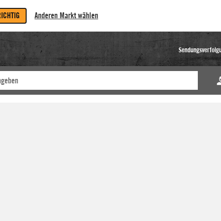
RICHTIG
Anderen Markt wählen
Sendungsverfolg