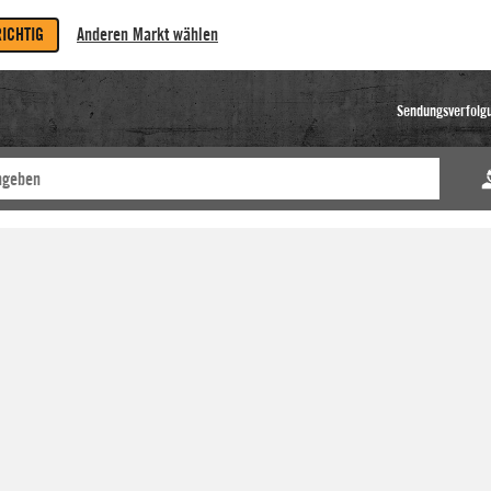
RICHTIG
Anderen Markt wählen
Sendungsverfolg