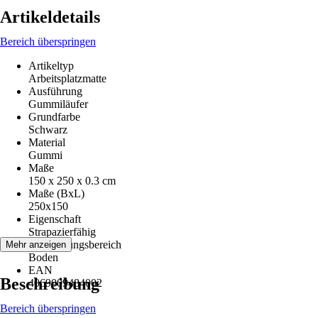
Artikeldetails
Bereich überspringen
Artikeltyp
Arbeitsplatzmatte
Ausführung
Gummiläufer
Grundfarbe
Schwarz
Material
Gummi
Maße
150 x 250 x 0.3 cm
Maße (BxL)
250x150
Eigenschaft
Strapazierfähig
Anwendungsbereich
Mehr anzeigen
Boden
EAN
Beschreibung
4069009484002
Bereich überspringen