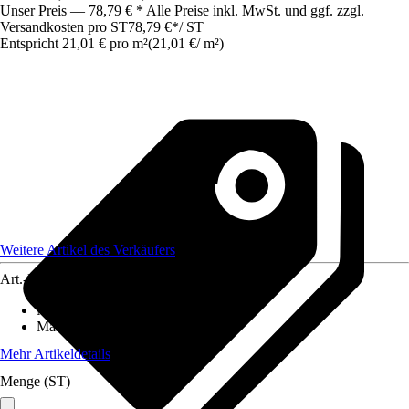
Unser Preis — 78,79 € * Alle Preise inkl. MwSt. und ggf. zzgl.
Versandkosten pro ST
78,79 €
*
/
ST
Entspricht 21,01 € pro m²
(
21,01 €
/
m²
)
Weitere Artikel des Verkäufers
Art.-Nr.
12577548
Material
:
Gummi
Maße (BxL)
:
250x150
Mehr Artikeldetails
Menge (ST)