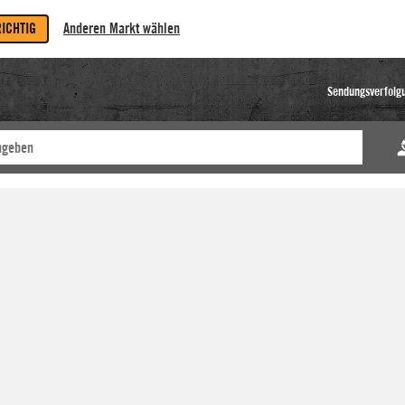
RICHTIG
Anderen Markt wählen
Sendungsverfolg