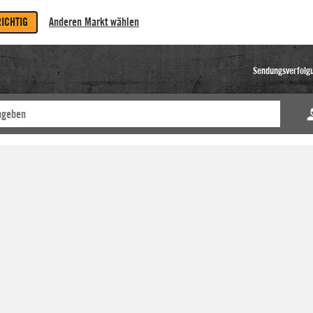
RICHTIG
Anderen Markt wählen
Sendungsverfolg