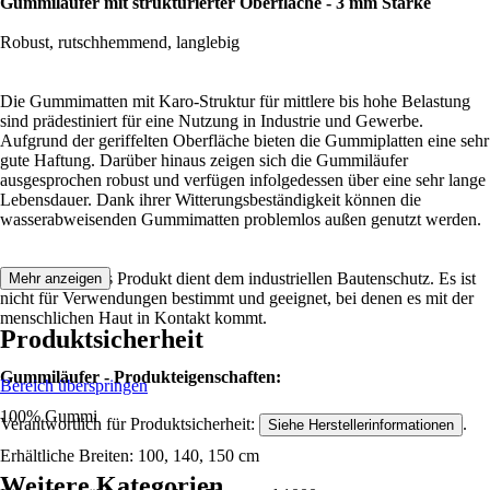
Gummiläufer mit strukturierter Oberfläche - 3 mm Stärke
Robust, rutschhemmend, langlebig
Die Gummimatten mit Karo-Struktur für mittlere bis hohe Belastung
sind prädestiniert für eine Nutzung in Industrie und Gewerbe.
Aufgrund der geriffelten Oberfläche bieten die Gummiplatten eine sehr
gute Haftung. Darüber hinaus zeigen sich die Gummiläufer
ausgesprochen robust und verfügen infolgedessen über eine sehr lange
Lebensdauer. Dank ihrer Witterungsbeständigkeit können die
wasserabweisenden Gummimatten problemlos außen genutzt werden.
Hinweis: Dieses Produkt dient dem industriellen Bautenschutz. Es ist
Mehr anzeigen
nicht für Verwendungen bestimmt und geeignet, bei denen es mit der
menschlichen Haut in Kontakt kommt.
Produktsicherheit
Gummiläufer - Produkteigenschaften:
Bereich überspringen
100% Gummi
Verantwortlich für Produktsicherheit:
.
Siehe Herstellerinformationen
Erhältliche Breiten: 100, 140, 150 cm
Weitere Kategorien