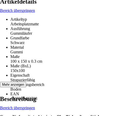
Artikeldetails
Bereich überspringen
Artikeltyp
Arbeitsplatzmatte
Ausführung
Gummiläufer
Grundfarbe
Schwarz
Material
Gummi
Maße
100 x 150 x 0.3 cm
Maße (BxL)
150x100
Eigenschaft
Strapazierfähig
Anwendungsbereich
Mehr anzeigen
Boden
EAN
Beschreibung
4069009483708
Bereich überspringen