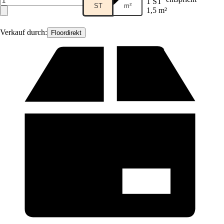
1 ST
ST
m²
1,5 m²
Verkauf durch:
Floordirekt