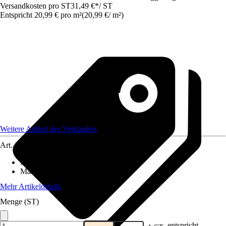
Versandkosten pro ST
31,49 €
*
/
ST
Entspricht 20,99 € pro m²
(
20,99 €
/
m²
)
Weitere Artikel des Verkäufers
Art.-Nr.
12577854
Material
:
Gummi
Maße (BxL)
:
150x100
Mehr Artikeldetails
Menge (ST)
entspricht