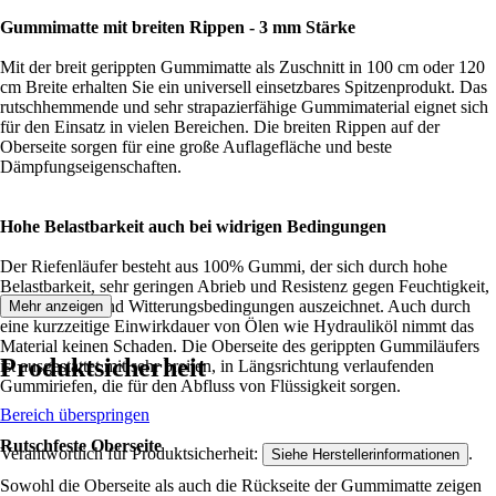
Gummimatte mit breiten Rippen - 3 mm Stärke
Mit der breit gerippten Gummimatte als Zuschnitt in 100 cm oder 120
cm Breite erhalten Sie ein universell einsetzbares Spitzenprodukt. Das
rutschhemmende und sehr strapazierfähige Gummimaterial eignet sich
für den Einsatz in vielen Bereichen. Die breiten Rippen auf der
Oberseite sorgen für eine große Auflagefläche und beste
Dämpfungseigenschaften.
Hohe Belastbarkeit auch bei widrigen Bedingungen
Der Riefenläufer besteht aus 100% Gummi, der sich durch hohe
Belastbarkeit, sehr geringen Abrieb und Resistenz gegen Feuchtigkeit,
Wärme/Kälte und Witterungsbedingungen auszeichnet. Auch durch
Mehr anzeigen
eine kurzzeitige Einwirkdauer von Ölen wie Hydrauliköl nimmt das
Material keinen Schaden. Die Oberseite des gerippten Gummiläufers
Produktsicherheit
ist ausgestattet mit sehr breiten, in Längsrichtung verlaufenden
Gummiriefen, die für den Abfluss von Flüssigkeit sorgen.
Bereich überspringen
Rutschfeste Oberseite
Verantwortlich für Produktsicherheit:
.
Siehe Herstellerinformationen
Sowohl die Oberseite als auch die Rückseite der Gummimatte zeigen