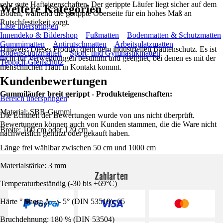
sehr gute Hafteigenschaften. Der gerippte Läufer liegt sicher auf dem
Weitere Kategorien
Boden, während die gerippte Oberseite für ein hohes Maß an
Rutschfestigkeit sorgt.
Liste überspringen
Innendeko & Bildershop
Fußmatten
Bodenmatten & Schutzmatten
Gummimatten
Antirutschmatten
Arbeitsplatzmatten
Hinweis: Dieses Produkt dient dem industriellen Bautenschutz. Es ist
Bodenschutzmatten
Sport- und Gymnastikmatten
nicht für Verwendungen bestimmt und geeignet, bei denen es mit der
Teppich-Gleitschutz
menschlichen Haut in Kontakt kommt.
Kundenbewertungen
Gummiläufer breit gerippt - Produkteigenschaften:
Bereich überspringen
Material: SBR-Gummi
Die Echtheit der Bewertungen wurde von uns nicht überprüft.
Bewertungen können auch von Kunden stammen, die die Ware nicht
Breite: 100 cm oder 120 cm
nachweislich genutzt oder gekauft haben.
Länge frei wählbar zwischen 50 cm und 1000 cm
Materialstärke: 3 mm
Zahlarten
Temperaturbeständig (-30 bis +69°C)
Härte ° Shore A +/- 5° (DIN 53519): 65
Bruchdehnung: 180 % (DIN 53504)