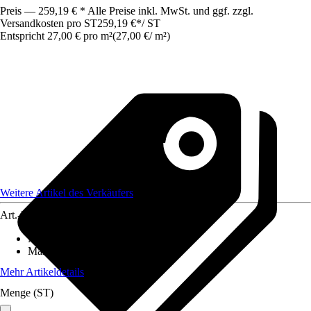
Preis — 259,19 € * Alle Preise inkl. MwSt. und ggf. zzgl.
Versandkosten pro ST
259,19 €
*
/
ST
Entspricht 27,00 € pro m²
(
27,00 €
/
m²
)
Weitere Artikel des Verkäufers
Art.-Nr.
12577757
Material
:
Gummi
Maße (BxL)
:
800x120
Mehr Artikeldetails
Menge (ST)