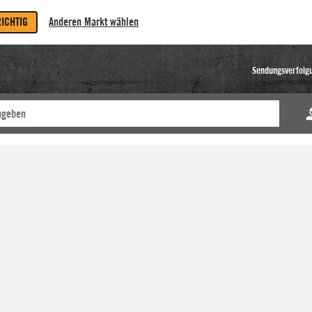
RICHTIG
Anderen Markt wählen
Sendungsverfolg