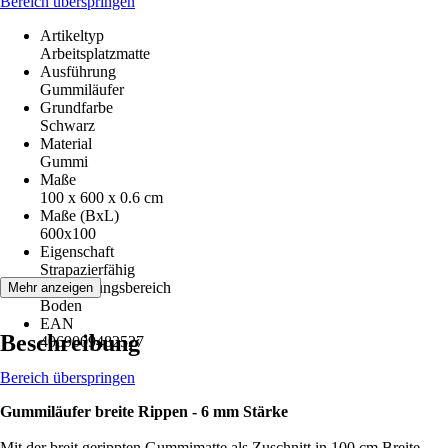
Bereich überspringen
Artikeltyp
Arbeitsplatzmatte
Ausführung
Gummiläufer
Grundfarbe
Schwarz
Material
Gummi
Maße
100 x 600 x 0.6 cm
Maße (BxL)
600x100
Eigenschaft
Strapazierfähig
Anwendungsbereich
Mehr anzeigen
Boden
EAN
Beschreibung
4069009482527
Bereich überspringen
Gummiläufer breite Rippen - 6 mm Stärke
Mit der breit gerippten Gummimatte als Zuschnitt in 100 cm Breite