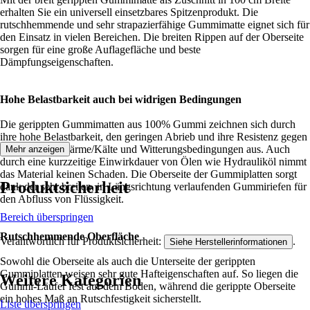
erhalten Sie ein universell einsetzbares Spitzenprodukt. Die
rutschhemmende und sehr strapazierfähige Gummimatte eignet sich für
den Einsatz in vielen Bereichen. Die breiten Rippen auf der Oberseite
sorgen für eine große Auflagefläche und beste
Dämpfungseigenschaften.
Hohe Belastbarkeit auch bei widrigen Bedingungen
Die gerippten Gummimatten aus 100% Gummi zeichnen sich durch
ihre hohe Belastbarkeit, den geringen Abrieb und ihre Resistenz gegen
Feuchtigkeit, Wärme/Kälte und Witterungsbedingungen aus. Auch
Mehr anzeigen
durch eine kurzzeitige Einwirkdauer von Ölen wie Hydrauliköl nimmt
das Material keinen Schaden. Die Oberseite der Gummiplatten sorgt
Produktsicherheit
dank der sehr breiten, in Längsrichtung verlaufenden Gummiriefen für
den Abfluss von Flüssigkeit.
Bereich überspringen
Rutschhemmende Oberfläche
Verantwortlich für Produktsicherheit:
.
Siehe Herstellerinformationen
Sowohl die Oberseite als auch die Unterseite der gerippten
Gummiplatten weisen sehr gute Hafteigenschaften auf. So liegen die
Weitere Kategorien
Gummi-Läufer fest auf dem Boden, während die gerippte Oberseite
ein hohes Maß an Rutschfestigkeit sicherstellt.
Liste überspringen