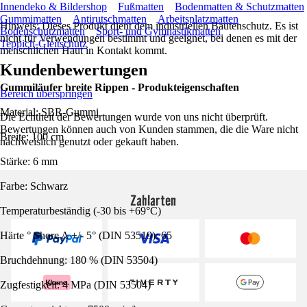
Innendeko & Bildershop
Fußmatten
Bodenmatten & Schutzmatten
Gummimatten
Antirutschmatten
Arbeitsplatzmatten
Hinweis: Dieses Produkt dient dem industriellen Bautenschutz. Es ist
Bodenschutzmatten
Sport- und Gymnastikmatten
nicht für Verwendungen bestimmt und geeignet, bei denen es mit der
Teppich-Gleitschutz
menschlichen Haut in Kontakt kommt.
Kundenbewertungen
Gummiläufer breite Rippen - Produkteigenschaften
Bereich überspringen
Material: SBR-Gummi
Die Echtheit der Bewertungen wurde von uns nicht überprüft.
Bewertungen können auch von Kunden stammen, die die Ware nicht
Breite: 100 cm
nachweislich genutzt oder gekauft haben.
Stärke: 6 mm
Farbe: Schwarz
Zahlarten
Temperaturbeständig (-30 bis +69°C)
Härte ° Shore A +/- 5° (DIN 53519): 65
Bruchdehnung: 180 % (DIN 53504)
Zugfestigkeit: 4 MPa (DIN 53504)