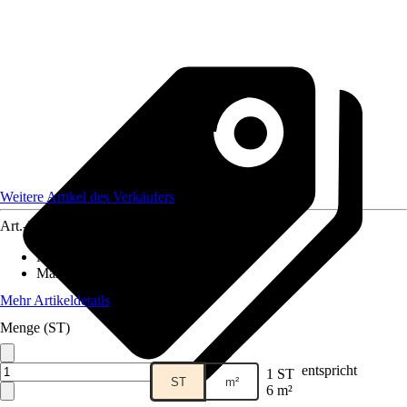
Weitere Artikel des Verkäufers
Art.-Nr.
12577796
Material
:
Gummi
Maße (BxL)
:
600x100
Mehr Artikeldetails
Menge (ST)
entspricht
1 ST
ST
m²
6 m²