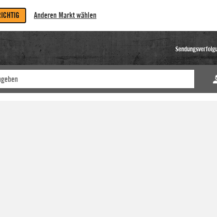
RICHTIG
Anderen Markt wählen
Sendungsverfolg