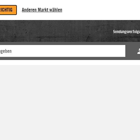
RICHTIG
Anderen Markt wählen
Sendungsverfolg