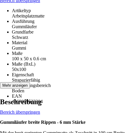
Bereich überspringen
Artikeltyp
Arbeitsplatzmatte
Ausführung
Gummiläufer
Grundfarbe
Schwarz
Material
Gummi
Maße
100 x 50 x 0.6 cm
Maße (BxL)
50x100
Eigenschaft
Strapazierfähig
Anwendungsbereich
Mehr anzeigen
Boden
EAN
Beschreibung
4069009533304
Bereich überspringen
Gummiläufer breite Rippen - 6 mm Stärke
Mit der breit gerippten Gummimatte als Zuschnitt in 100 cm Breite