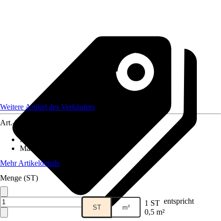
Weitere Artikel des Verkäufers
Art.-Nr.
12577728
Material
:
Gummi
Maße (BxL)
:
50x100
Mehr Artikeldetails
Menge (ST)
entspricht
1 ST
ST
m²
0,5 m²