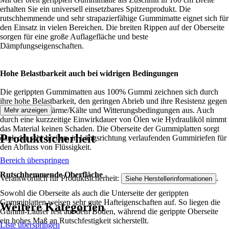
erhalten Sie ein universell einsetzbares Spitzenprodukt. Die
rutschhemmende und sehr strapazierfähige Gummimatte eignet sich für
den Einsatz in vielen Bereichen. Die breiten Rippen auf der Oberseite
sorgen für eine große Auflagefläche und beste
Dämpfungseigenschaften.
Hohe Belastbarkeit auch bei widrigen Bedingungen
Die gerippten Gummimatten aus 100% Gummi zeichnen sich durch
ihre hohe Belastbarkeit, den geringen Abrieb und ihre Resistenz gegen
Feuchtigkeit, Wärme/Kälte und Witterungsbedingungen aus. Auch
Mehr anzeigen
durch eine kurzzeitige Einwirkdauer von Ölen wie Hydrauliköl nimmt
das Material keinen Schaden. Die Oberseite der Gummiplatten sorgt
Produktsicherheit
dank der sehr breiten, in Längsrichtung verlaufenden Gummiriefen für
den Abfluss von Flüssigkeit.
Bereich überspringen
Rutschhemmende Oberfläche
Verantwortlich für Produktsicherheit:
.
Siehe Herstellerinformationen
Sowohl die Oberseite als auch die Unterseite der gerippten
Gummiplatten weisen sehr gute Hafteigenschaften auf. So liegen die
Weitere Kategorien
Gummi-Läufer fest auf dem Boden, während die gerippte Oberseite
ein hohes Maß an Rutschfestigkeit sicherstellt.
Liste überspringen