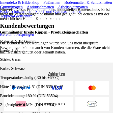
Innendeko & Bildershop
Fußmatten
Bodenmatten & Schutzmatten
Gummimatten
Antirutschmatten
Arbeitsplatzmatten
Hinweis: Dieses Produkt dient dem industriellen Bautenschutz. Es ist
Bodenschutzmatten
Sport- und Gymnastikmatten
nicht für Verwendungen bestimmt und geeignet, bei denen es mit der
Teppich-Gleitschutz
menschlichen Haut in Kontakt kommt.
Kundenbewertungen
Gummiläufer breite Rippen - Produkteigenschaften
Bereich überspringen
Material: SBR-Gummi
Die Echtheit der Bewertungen wurde von uns nicht überprüft.
Bewertungen können auch von Kunden stammen, die die Ware nicht
Breite: 100 cm
nachweislich genutzt oder gekauft haben.
Stärke: 6 mm
Farbe: Schwarz
Zahlarten
Temperaturbeständig (-30 bis +69°C)
Härte ° Shore A +/- 5° (DIN 53519): 65
Bruchdehnung: 180 % (DIN 53504)
Zugfestigkeit: 4 MPa (DIN 53504)