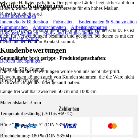
sehr gute Hafteigenschaften. Der gerippte Läufer liegt sicher auf dem
Weitere Kategorien
Boden, während die gerippte Oberseite für ein hohes Maß an
Rutschfestigkeit sorgt.
Liste überspringen
Innendeko & Bildershop
Fußmatten
Bodenmatten & Schutzmatten
Gummimatten
Antirutschmatten
Arbeitsplatzmatten
Hinweis: Dieses Produkt dient dem industriellen Bautenschutz. Es ist
Bodenschutzmatten
Sport- und Gymnastikmatten
nicht für Verwendungen bestimmt und geeignet, bei denen es mit der
Teppich-Gleitschutz
menschlichen Haut in Kontakt kommt.
Kundenbewertungen
Gummiläufer breit gerippt - Produkteigenschaften:
Bereich überspringen
Material: SBR-Gummi
Die Echtheit der Bewertungen wurde von uns nicht überprüft.
Bewertungen können auch von Kunden stammen, die die Ware nicht
Breite: 100 cm oder 120 cm
nachweislich genutzt oder gekauft haben.
Länge frei wählbar zwischen 50 cm und 1000 cm
Materialstärke: 3 mm
Zahlarten
Temperaturbeständig (-30 bis +69°C)
Härte ° Shore A +/- 5° (DIN 53519): 65
Bruchdehnung: 180 % (DIN 53504)