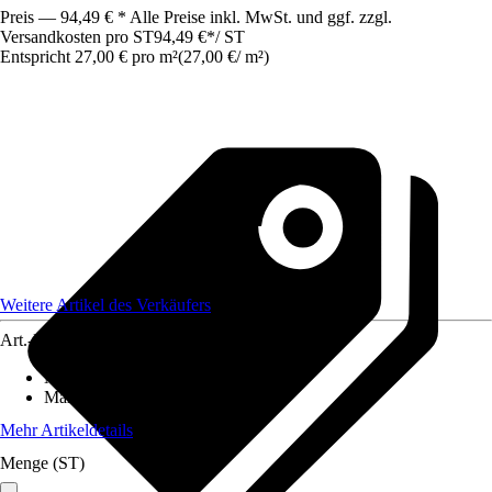
Preis — 94,49 € * Alle Preise inkl. MwSt. und ggf. zzgl.
Versandkosten pro ST
94,49 €
*
/
ST
Entspricht 27,00 € pro m²
(
27,00 €
/
m²
)
Weitere Artikel des Verkäufers
Art.-Nr.
12577744
Material
:
Gummi
Maße (BxL)
:
350x100
Mehr Artikeldetails
Menge (ST)