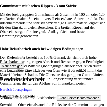
Gummimatte mit breiten Rippen - 3 mm Stärke
Mit der breit gerippten Gummimatte als Zuschnitt in 100 cm oder 120
cm Breite erhalten Sie ein universell einsetzbares Spitzenprodukt. Das
rutschhemmende und sehr strapazierfähige Gummimaterial eignet sich
für den Einsatz in vielen Bereichen. Die breiten Rippen auf der
Oberseite sorgen für eine große Auflagefläche und beste
Dämpfungseigenschaften.
Hohe Belastbarkeit auch bei widrigen Bedingungen
Der Riefenläufer besteht aus 100% Gummi, der sich durch hohe
Belastbarkeit, sehr geringen Abrieb und Resistenz gegen Feuchtigkeit,
Wärme/Kälte und Witterungsbedingungen auszeichnet. Auch durch
Mehr anzeigen
eine kurzzeitige Einwirkdauer von Ölen wie Hydrauliköl nimmt das
Material keinen Schaden. Die Oberseite des gerippten Gummiläufers
Produktsicherheit
ist ausgestattet mit sehr breiten, in Längsrichtung verlaufenden
Gummiriefen, die für den Abfluss von Flüssigkeit sorgen.
Bereich überspringen
Rutschfeste Oberseite
Verantwortlich für Produktsicherheit:
.
Siehe Herstellerinformationen
Sowohl die Oberseite als auch die Rückseite der Gummimatte zeigen