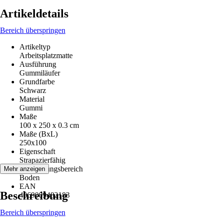
Artikeldetails
Bereich überspringen
Artikeltyp
Arbeitsplatzmatte
Ausführung
Gummiläufer
Grundfarbe
Schwarz
Material
Gummi
Maße
100 x 250 x 0.3 cm
Maße (BxL)
250x100
Eigenschaft
Strapazierfähig
Anwendungsbereich
Mehr anzeigen
Boden
EAN
Beschreibung
4069009482183
Bereich überspringen