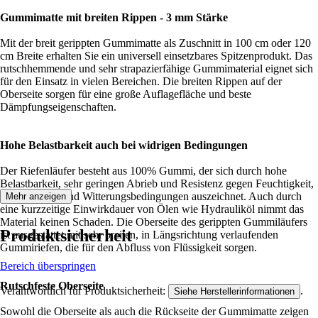
Gummimatte mit breiten Rippen - 3 mm Stärke
Mit der breit gerippten Gummimatte als Zuschnitt in 100 cm oder 120
cm Breite erhalten Sie ein universell einsetzbares Spitzenprodukt. Das
rutschhemmende und sehr strapazierfähige Gummimaterial eignet sich
für den Einsatz in vielen Bereichen. Die breiten Rippen auf der
Oberseite sorgen für eine große Auflagefläche und beste
Dämpfungseigenschaften.
Hohe Belastbarkeit auch bei widrigen Bedingungen
Der Riefenläufer besteht aus 100% Gummi, der sich durch hohe
Belastbarkeit, sehr geringen Abrieb und Resistenz gegen Feuchtigkeit,
Wärme/Kälte und Witterungsbedingungen auszeichnet. Auch durch
Mehr anzeigen
eine kurzzeitige Einwirkdauer von Ölen wie Hydrauliköl nimmt das
Material keinen Schaden. Die Oberseite des gerippten Gummiläufers
Produktsicherheit
ist ausgestattet mit sehr breiten, in Längsrichtung verlaufenden
Gummiriefen, die für den Abfluss von Flüssigkeit sorgen.
Bereich überspringen
Rutschfeste Oberseite
Verantwortlich für Produktsicherheit:
.
Siehe Herstellerinformationen
Sowohl die Oberseite als auch die Rückseite der Gummimatte zeigen