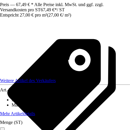
Preis — 67,49 € * Alle Preise inkl. MwSt. und ggf. zzgl.
Versandkosten pro ST
67,49 €
*
/
ST
Entspricht 27,00 € pro m²
(
27,00 €
/
m²
)
Weitere Artikel des Verkäufers
Art.-Nr.
12577651
Material
:
Gummi
Maße (BxL)
:
250x100
Mehr Artikeldetails
Menge (ST)