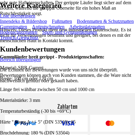
sehr gute Hafteigenschaften. Der gerippte Läufer liegt sicher auf dem
Weitere Kategorien
Boden, während die gerippte Oberseite für ein hohes Maß an
Rutschfestigkeit sorgt.
Liste überspringen
Innendeko & Bildershop
Fußmatten
Bodenmatten & Schutzmatten
Gummimatten
Antirutschmatten
Arbeitsplatzmatten
Hinweis: Dieses Produkt dient dem industriellen Bautenschutz. Es ist
Bodenschutzmatten
Sport- und Gymnastikmatten
nicht für Verwendungen bestimmt und geeignet, bei denen es mit der
Teppich-Gleitschutz
menschlichen Haut in Kontakt kommt.
Kundenbewertungen
Gummiläufer breit gerippt - Produkteigenschaften:
Bereich überspringen
Material: SBR-Gummi
Die Echtheit der Bewertungen wurde von uns nicht überprüft.
Bewertungen können auch von Kunden stammen, die die Ware nicht
Breite: 100 cm oder 120 cm
nachweislich genutzt oder gekauft haben.
Länge frei wählbar zwischen 50 cm und 1000 cm
Materialstärke: 3 mm
Zahlarten
Temperaturbeständig (-30 bis +69°C)
Härte ° Shore A +/- 5° (DIN 53519): 65
Bruchdehnung: 180 % (DIN 53504)