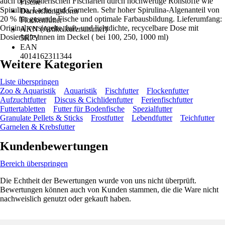
auch bei wählerischen Fischarten durch hochwertige Rohstoffe wie
Fische
Spirulina, Lachs und Garnelen. Sehr hoher Spirulina-Algenanteil von
Darreichungsform
20 % für gesunde Fische und optimale Farbausbildung. Lieferumfang:
Flockenfutter
Original versiegelte, luft- und lichtdichte, recycelbare Dose mit
AKN (Artikelkurznummer)
Dosierhilfe innen im Deckel ( bei 100, 250, 1000 ml)
5R7Y
EAN
4014162311344
Weitere Kategorien
Liste überspringen
Zoo & Aquaristik
Aquaristik
Fischfutter
Flockenfutter
Aufzuchtfutter
Discus & Cichlidenfutter
Ferienfischfutter
Futtertabletten
Futter für Bodenfische
Spezialfutter
Granulate Pellets & Sticks
Frostfutter
Lebendfutter
Teichfutter
Garnelen & Krebsfutter
Kundenbewertungen
Bereich überspringen
Die Echtheit der Bewertungen wurde von uns nicht überprüft.
Bewertungen können auch von Kunden stammen, die die Ware nicht
nachweislich genutzt oder gekauft haben.