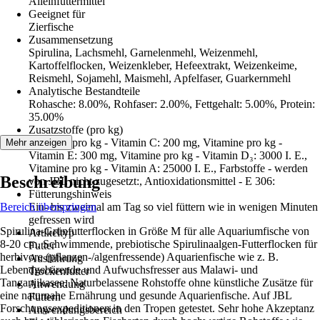
Alleinfuttermittel
Geeignet für
Zierfische
Zusammensetzung
Spirulina, Lachsmehl, Garnelenmehl, Weizenmehl,
Kartoffelflocken, Weizenkleber, Hefeextrakt, Weizenkeime,
Reismehl, Sojamehl, Maismehl, Apfelfaser, Guarkernmehl
Analytische Bestandteile
Rohasche: 8.00%, Rohfaser: 2.00%, Fettgehalt: 5.00%, Protein:
35.00%
Zusatzstoffe (pro kg)
Vitamine pro kg - Vitamin C: 200 mg, Vitamine pro kg -
Mehr anzeigen
Vitamin E: 300 mg, Vitamine pro kg - Vitamin D₃: 3000 I. E.,
Vitamine pro kg - Vitamin A: 25000 I. E., Farbstoffe - werden
Beschreibung
von JBL nicht zugesetzt:, Antioxidationsmittel - E 306:
Fütterungshinweis
Bereich überspringen
Ein- bis zweimal am Tag so viel füttern wie in wenigen Minuten
gefressen wird
Spirulina-Grünfutterflocken in Größe M für alle Aquariumfische von
Artikeltyp
8-20 cm. Schwimmende, prebiotische Spirulinaalgen-Futterflocken für
Futter
herbivore (pflanzen-/algenfressende) Aquarienfische wie z. B.
Ausführung
Lebendgebärende und Aufwuchsfresser aus Malawi- und
Trockenfutter
Tanganjikasee. Naturbelassene Rohstoffe ohne künstliche Zusätze für
Anwendung
eine naturnahe Ernährung und gesunde Aquarienfische. Auf JBL
Füttern
Forschungsexpeditionen in den Tropen getestet. Sehr hohe Akzeptanz
Anwendungsbereich