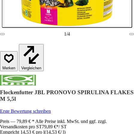
1
/
4
Vergleichen
Flockenfutter JBL PRONOVO SPIRULINA FLAKES
M 5,5l
Erste Bewertung schreiben
Preis — 79,89 € * Alle Preise inkl. MwSt. und ggf. zzgl.
Versandkosten pro ST
79,89 €
*
/
ST
Entspricht 14,53 € pro l
(
14,53 €
/
l
)