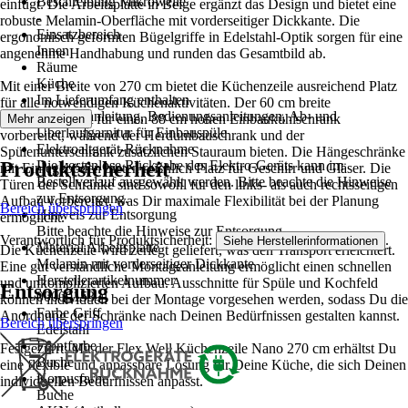
Beschreibung Mikrowelle
einfügt. Die Arbeitsplatte in Beige ergänzt das Design und bietet eine
-
robuste Melamin-Oberfläche mit vorderseitiger Dickkante. Die
Einsatzbereich
ergonomisch geformten Bügelgriffe in Edelstahl-Optik sorgen für eine
Innen
angenehme Handhabung und runden das Gesamtbild ab.
Räume
Küche
Mit einer Breite von 270 cm bietet die Küchenzeile ausreichend Platz
Im Lieferumfang enthalten
für alle notwendigen Küchenaktivitäten. Der 60 cm breite
Montageanleitung, Bedienungsanleitungen, Ab- und
Demischrank ist für einen 88 cm hohen Einbaukühlschrank
Mehr anzeigen
Überlaufgarnitur für Einbauspüle
vorbereitet, während der Herdumbauschrank und der
Elektroaltgerät-Rücknahme
Spülenunterschrank zusätzlichen Stauraum bieten. Die Hängeschränke
Produktsicherheit
Die kostenlose Rückgabe des Elektro-Geräts kann im
mit Einlegeböden bieten reichlich Platz für Geschirr und Gläser. Die
Bestellverlauf ausgewählt werden. Bitte beachte die Hinweise
Türen der Schränke sind sowohl für den links- als auch rechtsseitigen
zur Entsorgung.
Aufbau vorbereitet, was Dir maximale Flexibilität bei der Planung
Bereich überspringen
Hinweis zur Entsorgung
ermöglicht.
Bitte beachte die Hinweise zur Entsorgung
Verantwortlich für Produktsicherheit:
.
Siehe Herstellerinformationen
Material Arbeitsplatte
Die Küchenzeile wird zerlegt geliefert, was den Transport erleichtert.
Melamin mit vorderseitiger Dickkante
Eine gut verständliche Montageanleitung ermöglicht einen schnellen
Herstellerartikelnummer
und unkomplizierten Aufbau. Ausschnitte für Spüle und Kochfeld
Entsorgung
00009153
können individuell bei der Montage vorgesehen werden, sodass Du die
Farbe Griff
Anordnung der Schränke nach Deinen Bedürfnissen gestalten kannst.
Bereich überspringen
Edelstahl
Frontfarbe
Festgezurrt: Mit der Flex Well Küchenzeile Nano 270 cm erhältst Du
Buche
eine flexible und anpassbare Lösung für Deine Küche, die sich Deinen
Korpusfarbe
individuellen Bedürfnissen anpasst.
Buche