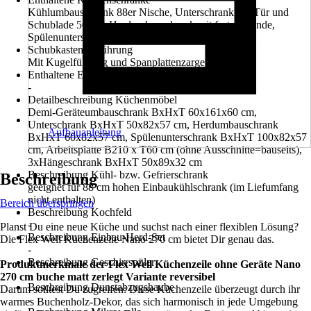
Kühlumbauschrank 88er Nische, Unterschrank mit Tür und
Schublade 50 cm, Herdumbauschrank mit fester Blende,
Spülenunterschrank 100 cm, Hängeschrank 50 cm
Schubkastenausführung
Mit Kugelführung und Spanplattenzarge
Enthaltene Elektrogeräte
-
Detailbeschreibung Küchenmöbel
Demi-Geräteumbauschrank BxHxT 60x161x60 cm,
Unterschrank BxHxT 50x82x57 cm, Herdumbauschrank
Aufbauanleitung
BxHxT 60x82x57 cm, Spülenunterschrank BxHxT 100x82x57
cm, Arbeitsplatte B210 x T60 cm (ohne Ausschnitte=bauseits),
3xHängeschrank BxHxT 50x89x32 cm
Beschreibung Kühl- bzw. Gefrierschrank
Beschreibung
geeignet für 88 cm hohen Einbaukühlschrank (im Liefumfang
nicht enthalten)
Bereich überspringen
Beschreibung Kochfeld
-
Planst Du eine neue Küche und suchst nach einer flexiblen Lösung?
Beschreibung Einbau-Herd-Set
Die Flex Well Küchenzeile Nano 270 cm bietet Dir genau das.
-
Beschreibung Geschirrspüler
Produktmerkmale der Flex Well Küchenzeile ohne Geräte Nano
-
270 cm buche matt zerlegt Variante reversibel
Beschreibung Dunstabzugshaube
Darum solltest Du zugreifen: Diese Küchenzeile überzeugt durch ihr
-
warmes Buchenholz-Dekor, das sich harmonisch in jede Umgebung