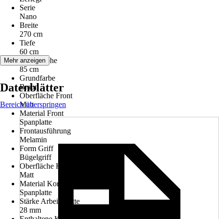
Serie
Nano
Breite
270 cm
Tiefe
60 cm
Arbeitshöhe
Mehr anzeigen
85 cm
Grundfarbe
Datenblätter
Braun
Oberfläche Front
Bereich überspringen
Matt
Material Front
Spanplatte
Frontausführung
Melamin
Form Griff
Bügelgriff
Oberfläche Korpus
Matt
Material Korpus
Spanplatte
Stärke Arbeitsplatte
28 mm
Enthaltene Küchenschränke