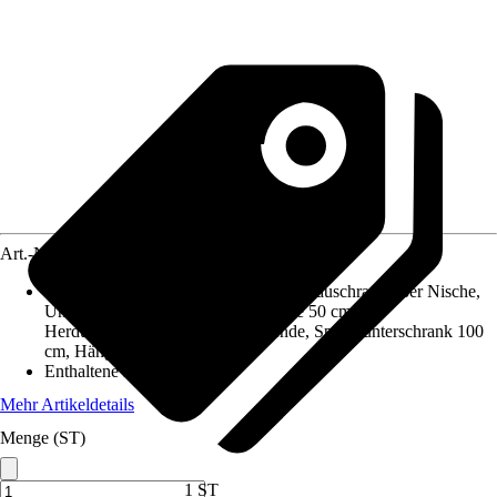
Art.-Nr.
5769632
Enthaltene Küchenschränke
:
Kühlumbauschrank 88er Nische,
Unterschrank mit Tür und Schublade 50 cm,
Herdumbauschrank mit fester Blende, Spülenunterschrank 100
cm, Hängeschrank 50 cm
Enthaltene Elektrogeräte
:
-
Mehr Artikeldetails
Menge (ST)
1 ST