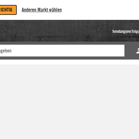
RICHTIG
Anderen Markt wählen
Sendungsverfolg