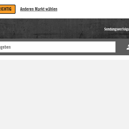
RICHTIG
Anderen Markt wählen
Sendungsverfolg