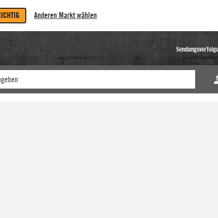
RICHTIG
Anderen Markt wählen
Sendungsverfolg