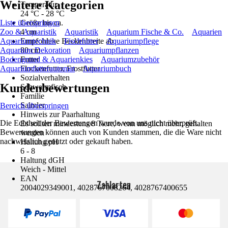
Weitere Kategorien
Temperatur
24 °C - 28 °C
Liste überspringen
Größe bis ca.
Zoo & Aquaristik
4 cm
Aquaristik
Aquarium Fische & Co.
Aquarien
Aquariumtechnik
Empfohlene Beckenbreite ab
Fischfutter
Aquariumpflege
Aquarium Dekoration
80 cm
Aquariumpflanzen
Bodengrund & Aquarienkies
Futter
Aquariumzubehör
Aquariumfutterautomat
Flockenfutter, Frostfutter
Aquariumbuch
Sozialverhalten
Kundenbewertungen
Schwarmfisch
Familie
Salmler
Bereich überspringen
Hinweis zur Paarhaltung
Die Echtheit der Bewertungen wurde von uns nicht überprüft.
Es sollten mindestens 8 Tiere, wenn möglich mehr, gehalten
Bewertungen können auch von Kunden stammen, die die Ware nicht
werden
nachweislich genutzt oder gekauft haben.
Haltung pH
6 - 8
Haltung dGH
Weich - Mittel
EAN
Zahlarten
2004029349001, 4028767008264, 4028767400655