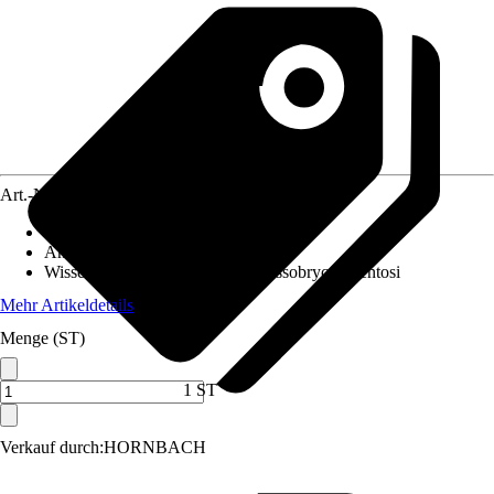
Art.-Nr.
4029349
Empfohlene Beckenbreite ab
:
80 cm
Anwendungsbereich
:
Aquarium
Wissenschaftlicher Name
:
Hyphessobrycon bentosi
Mehr Artikeldetails
Menge (ST)
1 ST
Verkauf durch:
HORNBACH