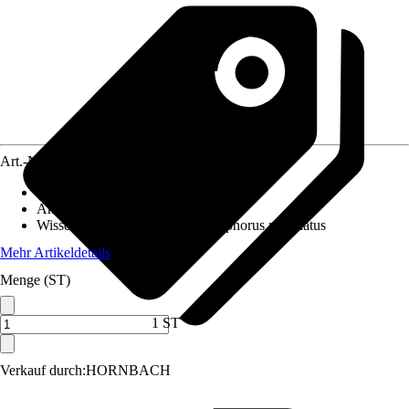
Art.-Nr.
3827585
Empfohlene Beckenbreite ab
:
60 cm
Anwendungsbereich
:
Aquarium
Wissenschaftlicher Name
:
Xiphophorus maculatus
Mehr Artikeldetails
Menge (ST)
1 ST
Verkauf durch:
HORNBACH