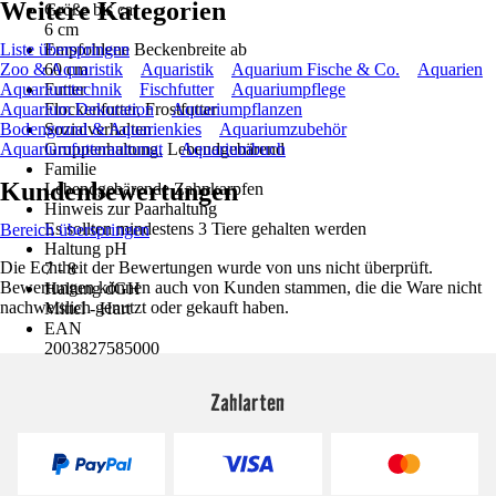
Weitere Kategorien
Größe bis ca.
6 cm
Liste überspringen
Empfohlene Beckenbreite ab
Zoo & Aquaristik
60 cm
Aquaristik
Aquarium Fische & Co.
Aquarien
Aquariumtechnik
Futter
Fischfutter
Aquariumpflege
Aquarium Dekoration
Flockenfutter, Frostfutter
Aquariumpflanzen
Bodengrund & Aquarienkies
Sozialverhalten
Aquariumzubehör
Aquariumfutterautomat
Gruppenhaltung, Lebendgebärend
Aquariumbuch
Familie
Kundenbewertungen
Lebendgebärende Zahnkarpfen
Hinweis zur Paarhaltung
Es sollten mindestens 3 Tiere gehalten werden
Bereich überspringen
Haltung pH
Die Echtheit der Bewertungen wurde von uns nicht überprüft.
7 - 8
Bewertungen können auch von Kunden stammen, die die Ware nicht
Haltung dGH
nachweislich genutzt oder gekauft haben.
Mittel - Hart
EAN
2003827585000
Zahlarten