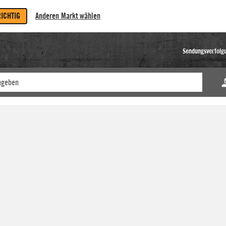
RICHTIG
Anderen Markt wählen
Sendungsverfolg