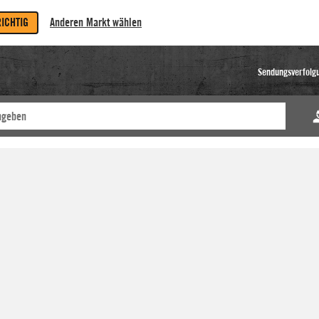
RICHTIG
Anderen Markt wählen
Sendungsverfolg