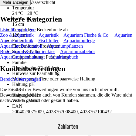
Mittlere Wasserschicht
Mehr anzeigen
Temperatur
24 °C - 28 °C
Weitere Kategorien
Größe bis ca.
15 cm
Liste überspringen
Empfohlene Beckenbreite ab
Zoo & Aquaristik
120 cm
Aquaristik
Aquarium Fische & Co.
Aquarien
Aquariumtechnik
Futter
Fischfutter
Aquariumpflege
Aquarium Dekoration
Flockenfutter, Frostfutter
Aquariumpflanzen
Bodengrund & Aquarienkies
Sozialverhalten
Aquariumzubehör
Aquariumfutterautomat
Gruppenhaltung, Paarhaltung
Aquariumbuch
Familie
Kundenbewertungen
Buntbarsche (Cichliden)
Hinweis zur Paarhaltung
Mindestens 3 Tiere oder paarweise Haltung
Bereich überspringen
Haltung pH
Die Echtheit der Bewertungen wurde von uns nicht überprüft.
6 - 8
Bewertungen können auch von Kunden stammen, die die Ware nicht
Haltung dGH
nachweislich genutzt oder gekauft haben.
Weich - Mittel
EAN
2004029075009, 4028767008400, 4028767100432
Zahlarten