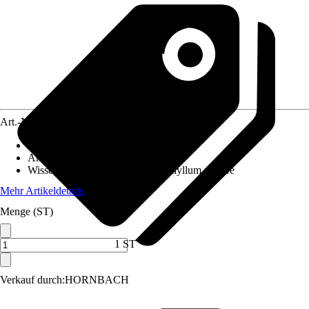
Art.-Nr.
4029075
Empfohlene Beckenbreite ab
:
120 cm
Anwendungsbereich
:
Aquarium
Wissenschaftlicher Name
:
Pterophyllum skalare
Mehr Artikeldetails
Menge (ST)
1 ST
Verkauf durch:
HORNBACH