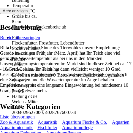
Bitterling
Temperatur
4 °C - 18 °C
Mehr anzeigen
Größe bis ca.
8 cm
Beschreibung
Empfohlene Beckenbreite ab
-
Bereich überspringen
Futter
Flockenfutter, Frostfutter, Lebendfutter
Bitte beachten Sie im Sinne des Tierwohles unsere Empfehlung:
Sozialverhalten
Gerade im zeitigen Frühjahr (März, April) hat Ihr Teich eine viel
Schwarmfisch
geringere Wassertemperatur als bei uns in den Märkten.
Räume
Unsere Hälterungstemperaturen im Markt sind in dieser Zeit bei ca. 17
Garten
- 18 Grad Celsius, Ihr Teich hat dann vielleicht weniger 10 Grad
Hinweis zur Paarhaltung
Celsius. Wenn die Unterschiede so groß sind sollten Sie besser noch
Es sollten mindestens 8 Tiere, wenn möglich mehr, gehalten
eine Zeit warten und die Wassertemperatur im Auge behalten.
werden
Empfehlenswert ist eine langsame Eingewöhnung bei mindestens 10
Haltung pH
Grad, besser etwas mehr.
7 - 8,5
Haltung dGH
Weich - Mittel
Weitere Kategorien
EAN
2004029627000, 4028767600734
Liste überspringen
Zoo & Aquaristik
Aquaristik
Aquarium Fische & Co.
Aquarien
Aquariumtechnik
Fischfutter
Aquariumpflege
Aquarium Dekoration
Aquariumpflanzen