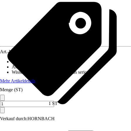
Art.-Nr.
4029627
Empfohlene Beckenbreite ab
:
-
Anwendungsbereich
:
Teich
Wissenschaftlicher Name
:
Rhodeus sericeus
Mehr Artikeldetails
Menge (ST)
1 ST
Verkauf durch:
HORNBACH