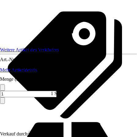
Weitere Artikel des Verkäufers
Art.-Nr.
12704627
Mehr Artikeldetails
Menge (ST)
1 ST
Verkauf durch:
FireLoq