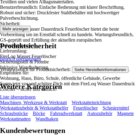
Textilien und vielen Alltagsmaterialien.
Benutzerfreundlich: Einfache Bedienung mit klarer Beschriftung.
Robust und sicher: Druckfester Stahlbehälter mit hochwertiger
Pulverbeschichtung.
Sicherheit:
DEr FireLoq Wasser Dauerdruck Feuerlöscher bietet die beste
Mehr anzeigen
Vorbereitung um im Ernstfall schnell zu handeln. Wartungsfreundlich,
GS-geprüft und Erfüllung der aktuellen europäischen
Produktsicherheit
Sicherheitsnormen.
Lieferumfang:
FireLoq Wasser Feuerlöscher
Bereich überspringen
Sicherungsstift & Plombe
Inklusive Wandhalterung
Verantwortlich für Produktsicherheit:
.
Siehe Herstellerinformationen
Empfohlen für:
Wohnung, Haus, Büro, Schule, öffentliche Gebäude, Gewerbe
Sorge jetzt vor und schütze Dich mit dem FireLoq Wasser Dauerdruck
Weitere Kategorien
Löscher – sicher und einfach!
Liste überspringen
Maschinen, Werkzeug & Werkstatt
Werkstatteinrichtung
Werkstattzubehör & Werkstatthelfer
Feuerlöscher
Schmiermittel
Schraubstöcke
Böcke
Fahrradwerkstatt
Autozubehör
Magnete
Werkstattmatten
Wandhaken
Kundenbewertungen