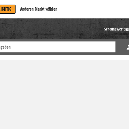
RICHTIG
Anderen Markt wählen
Sendungsverfolg