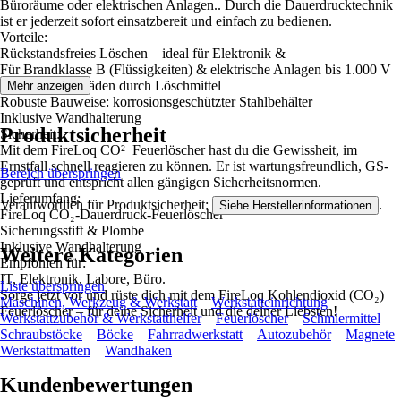
Büroräume oder elektrischen Anlagen.. Durch die Dauerdrucktechnik
ist er jederzeit sofort einsatzbereit und einfach zu bedienen.
Vorteile:
Rückstandsfreies Löschen – ideal für Elektronik &
Für Brandklasse B (Flüssigkeiten) & elektrische Anlagen bis 1.000 V
Keine Folgeschäden durch Löschmittel
Mehr anzeigen
Robuste Bauweise: korrosionsgeschützter Stahlbehälter
Inklusive Wandhalterung
Produktsicherheit
Sicherheit:
Mit dem FireLoq CO² Feuerlöscher hast du die Gewissheit, im
Ernstfall schnell reagieren zu können. Er ist wartungsfreundlich, GS-
Bereich überspringen
geprüft und entspricht allen gängigen Sicherheitsnormen.
Lieferumfang:
Verantwortlich für Produktsicherheit:
.
Siehe Herstellerinformationen
FireLoq CO₂-Dauerdruck-Feuerlöscher
Sicherungsstift & Plombe
Inklusive Wandhalterung
Weitere Kategorien
Empfohlen für:
IT, Elektronik, Labore, Büro.
Liste überspringen
Sorge jetzt vor und rüste dich mit dem FireLoq Kohlendioxid (CO₂)
Maschinen, Werkzeug & Werkstatt
Werkstatteinrichtung
Feuerlöscher – für deine Sicherheit und die deiner Liebsten!
Werkstattzubehör & Werkstatthelfer
Feuerlöscher
Schmiermittel
Schraubstöcke
Böcke
Fahrradwerkstatt
Autozubehör
Magnete
Werkstattmatten
Wandhaken
Kundenbewertungen