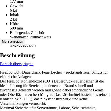
177 mm
Gewicht
6 kg
Inhalt
2 kg
Höhe
500 mm
Beiliegendes Zubehör
Wandhalter, Prüfnachweis
EAN
Mehr anzeigen
4262553650279
Beschreibung
Bereich überspringen
FireLoq CO₂-Dauerdruck-Feuerlöscher – rückstandsfreier Schutz für
elektrische Anlagen
Der FireLoq Kohlendioxid (CO₂) Dauerdruck-Feuerlöscher ist die
ideale Lösung für Bereiche, in denen ein Brand schnell und
zuverlässig gelöscht werden muss,ohne dabei empfindliche Geräte
oder Oberflächen zu beschädigen. Das Löschmittel besteht aus reinem
Kohlendioxid (CO₂), das rückstandsfrei wirkt und keine
Verschmutzungen verursacht.
Maximal Sicherheit für Serverräume, Labore, Schaltschränke,