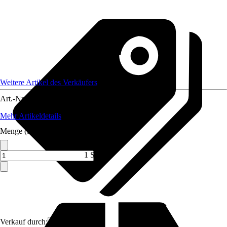
Weitere Artikel des Verkäufers
Art.-Nr.
12704631
Mehr Artikeldetails
Menge (ST)
1 ST
Verkauf durch:
FireLoq