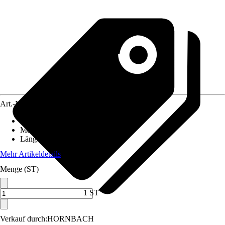
Art.-Nr.
3824995
Breite
:
5 m
Material
:
Vlies
Länge
:
4 m
Mehr Artikeldetails
Menge (ST)
1 ST
Verkauf durch:
HORNBACH