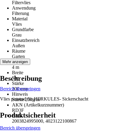
Filtervlies
Anwendung
Filterung
Material
Vlies
Grundfarbe
Grau
Einsatzbereich
Außen
Räume
Garten
Länge
Mehr anzeigen
4 m
Breite
Beschreibung
5 m
Stärke
Bereich überspringen
200 mm
Hinweis
Vlies passend für HERKULES- Sickerschacht
Stärke 200g/m²
AKN (Artikelkurznummer)
RD3F
Produktsicherheit
EAN
2003824995000, 4023122100867
Bereich überspringen