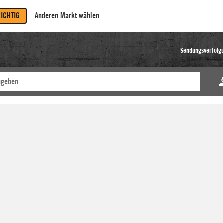
RICHTIG
Anderen Markt wählen
Sendungsverfolg