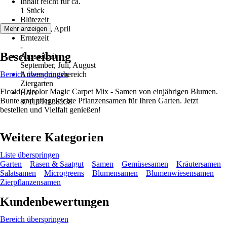
Inhalt reicht für ca.
1 Stück
Blütezeit
Mai, Juni, April
Mehr anzeigen
Erntezeit
-
Beschreibung
Aussaatzeit
September, Juli, August
Bereich überspringen
Anwendungsbereich
Ziergarten
Ficoid Tricolor Magic Carpet Mix - Samen von einjährigen Blumen.
EAN
Bunte und pflegeleichte Pflanzensamen für Ihren Garten. Jetzt
8711441158558
bestellen und Vielfalt genießen!
Weitere Kategorien
Liste überspringen
Garten
Rasen & Saatgut
Samen
Gemüsesamen
Kräutersamen
Salatsamen
Microgreens
Blumensamen
Blumenwiesensamen
Zierpflanzensamen
Kundenbewertungen
Bereich überspringen