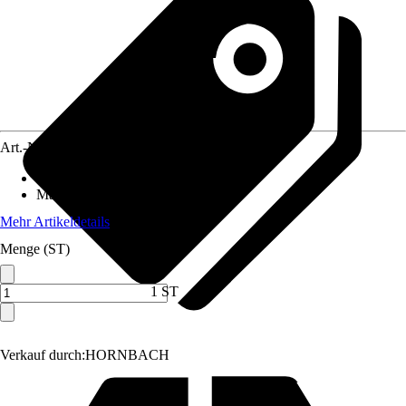
Art.-Nr.
10207259
Anschluss
:
32 mm (1 1/4 Zoll)
Material
:
Metall
Mehr Artikeldetails
Menge (ST)
1 ST
Verkauf durch:
HORNBACH