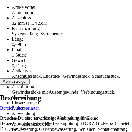
Artikelvorteil
Aluminium
Anschluss
32 mm (1 1/4 Zoll)
Klassifizierung
Systemanfang, Systemende
Länge
0,098 m
Inhalt
1 Stück
Gewicht
0,21 kg
Artikeltyp
Anschlussstück, Endstück, Gewindestück, Schlauchstück,
Verbinder
Mehr anzeigen
Ausführung
Gewindestücke mit Aussengewinde, Verbindungsstück,
Beschreibung
Verbinder
Einsatzbereich
Bereich überspringen
Außen
Anwendung
Brauchst Du eine zuverlässige Verbindung für Deine
Befestigen, Bewässern, Reinigen, Verbinden
Bewässerungssysteme? Die Festkupplung STORZ Größe 52-C bietet
Anwendungsbereich
Dir genau das.
Bewässerung, Gartenbewässerung, Schlauch, Schlauchanfang,