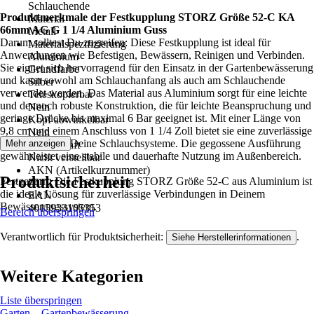
Schlauchende
Produktmerkmale der Festkupplung STORZ Größe 52-C KA
Material
66mm AG G 1 1/4 Aluminium Guss
Metall
Darum solltest Du zugreifen: Diese Festkupplung ist ideal für
Materialspezifizierung
Anwendungen wie Befestigen, Bewässern, Reinigen und Verbinden.
Aluminium
Sie eignet sich hervorragend für den Einsatz in der Gartenbewässerung
Grundfarbe
und kann sowohl am Schlauchanfang als auch am Schlauchende
Silber
verwendet werden. Das Material aus Aluminium sorgt für eine leichte
Teleskopierbar
und dennoch robuste Konstruktion, die für leichte Beanspruchung und
Nein
geringe Drücke bis maximal 6 Bar geeignet ist. Mit einer Länge von
Kopf abwinkelbar
9,8 cm und einem Anschluss von 1 1/4 Zoll bietet sie eine zuverlässige
Nein
Verbindung für Deine Schlauchsysteme. Die gegossene Ausführung
Mehr anzeigen
Eigenschaft
gewährleistet eine stabile und dauerhafte Nutzung im Außenbereich.
Nicht verstellbar
AKN (Artikelkurznummer)
Produktsicherheit
Festgezurrt: Die Festkupplung STORZ Größe 52-C aus Aluminium ist
75T2
die ideale Lösung für zuverlässige Verbindungen in Deinem
EAN
Bewässerungssystem.
4015933105353
Bereich überspringen
Verantwortlich für Produktsicherheit:
.
Siehe Herstellerinformationen
Weitere Kategorien
Liste überspringen
Garten
Gartenbewässerung