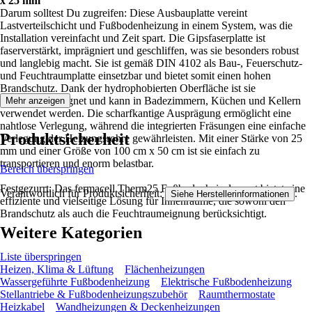
x 25 mm
Darum solltest Du zugreifen: Diese Ausbauplatte vereint
Lastverteilschicht und Fußbodenheizung in einem System, was die
Installation vereinfacht und Zeit spart. Die Gipsfaserplatte ist
faserverstärkt, imprägniert und geschliffen, was sie besonders robust
und langlebig macht. Sie ist gemäß DIN 4102 als Bau-, Feuerschutz-
und Feuchtraumplatte einsetzbar und bietet somit einen hohen
Brandschutz. Dank der hydrophobierten Oberfläche ist sie
feuchtraumgeeignet und kann in Badezimmern, Küchen und Kellern
Mehr anzeigen
verwendet werden. Die scharfkantige Ausprägung ermöglicht eine
nahtlose Verlegung, während die integrierten Fräsungen eine einfache
Produktsicherheit
Verlegung der Heizungsrohre gewährleisten. Mit einer Stärke von 25
mm und einer Größe von 100 cm x 50 cm ist sie einfach zu
transportieren und enorm belastbar.
Bereich überspringen
Festgezurrt: Das fermacell Therm25 Fußbodenheizelement bietet eine
Verantwortlich für Produktsicherheit:
.
Siehe Herstellerinformationen
effiziente und vielseitige Lösung für Innenräume, die sowohl den
Brandschutz als auch die Feuchtraumeignung berücksichtigt.
Weitere Kategorien
Liste überspringen
Heizen, Klima & Lüftung
Flächenheizungen
Wassergeführte Fußbodenheizung
Elektrische Fußbodenheizung
Stellantriebe & Fußbodenheizungszubehör
Raumthermostate
Heizkabel
Wandheizungen & Deckenheizungen