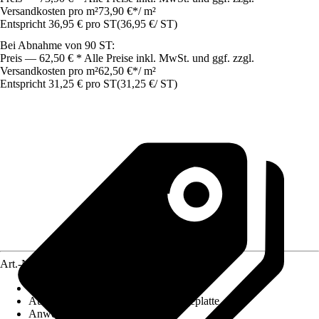
Versandkosten pro m²
73,90 €
*
/
m²
Entspricht 36,95 € pro ST
(
36,95 €
/
ST
)
Bei Abnahme von 90 ST:
Preis — 62,50 € * Alle Preise inkl. MwSt. und ggf. zzgl.
Versandkosten pro m²
62,50 €
*
/
m²
Entspricht 31,25 € pro ST
(
31,25 €
/
ST
)
Art.-Nr.
10723427
Artikeltyp
:
Ausbauplatte
Ausführung
:
Gipsfaserplatte, Verlegeplatte
Anwendungsbereich
:
Boden