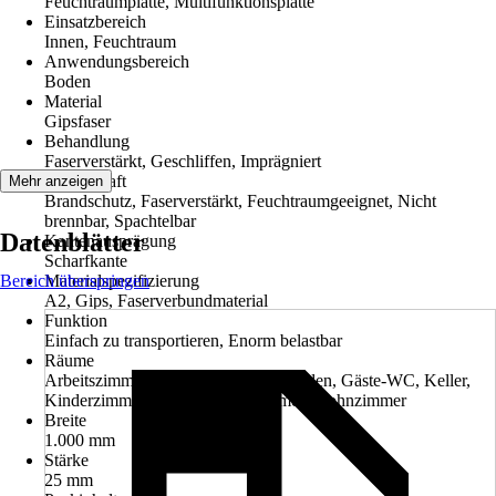
Feuchtraumplatte, Multifunktionsplatte
Einsatzbereich
Innen, Feuchtraum
Anwendungsbereich
Boden
Material
Gipsfaser
Behandlung
Faserverstärkt, Geschliffen, Imprägniert
Eigenschaft
Mehr anzeigen
Brandschutz, Faserverstärkt, Feuchtraumgeeignet, Nicht
brennbar, Spachtelbar
Datenblätter
Kantenausprägung
Scharfkante
Bereich überspringen
Materialspezifizierung
A2, Gips, Faserverbundmaterial
Funktion
Einfach zu transportieren, Enorm belastbar
Räume
Arbeitszimmer, Badezimmer, Dachboden, Gäste-WC, Keller,
Kinderzimmer, Küche, Schlafzimmer, Wohnzimmer
Breite
1.000 mm
Stärke
25 mm