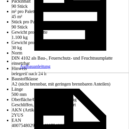
Packinhalt
90 Stück
m² pro Palette
45 m²
Stück pro Palette
90 Stück
Gewicht pro Palette
1.100 kg
Gewicht pro Stück
30 kg
Norm
DIN 4102 als Bau-, Feuerschutz- und Feuchtraumplatte
einsetzbar
Aufbauanleitung
Hinweis
belegreif nach 24 h
Baustoffklasse
A2 (nicht brennbar, mit geringen brennbaren Anteilen)
Länge
500 mm
Oberfläche/Oberflächenbehandlung
Geschliffen, Imprägniert, Grundiert
AKN (Artikelkurznummer)
2YUS
EAN
4007548029810, 4007548033978