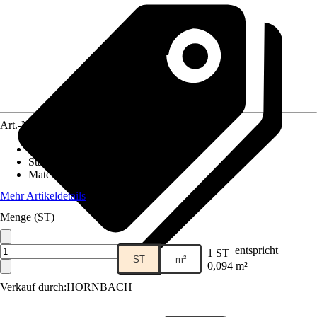
Art.-Nr.
5631615
Fliesenoberfläche
:
Unglasiert
Stärke
:
9 mm
Material
:
Keramik
Mehr Artikeldetails
Menge (ST)
entspricht
1 ST
ST
m²
0,094 m²
Verkauf durch:
HORNBACH