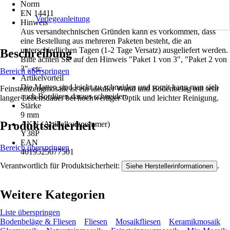
Norm
EN 14411
Verlegeanleitung
Hinweis
Aus versandtechnischen Gründen kann es vorkommen, dass
eine Bestellung aus mehreren Paketen besteht, die an
unterschiedlichen Tagen (1-2 Tage Versatz) ausgeliefert werden.
Beschreibung
Bitte achten Sie auf den Hinweis "Paket 1 von 3", "Paket 2 von
3", etc.
Bereich überspringen
Artikelvorteil
Die Matten sind leicht zu schneiden und somit kann man sich
Feinsteinzeugmosaik ist ein idealler Wand und Bodenbelag mit sehr
auch Bordüren daraus schneiden.
langer Lebensdauer bei hochwertiger Optik und leichter Reinigung.
Stärke
9 mm
Produktsicherheit
AKN (Artikelkurznummer)
Y38P
EAN
Bereich überspringen
4019525677501
Verantwortlich für Produktsicherheit:
.
Siehe Herstellerinformationen
Weitere Kategorien
Liste überspringen
Bodenbeläge & Fliesen
Fliesen
Mosaikfliesen
Keramikmosaik