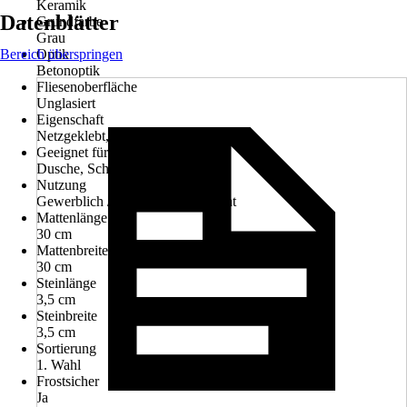
Keramik
Datenblätter
Grundfarbe
Grau
Bereich überspringen
Optik
Betonoptik
Fliesenoberfläche
Unglasiert
Eigenschaft
Netzgeklebt, Schwimmbadgeeignet
Geeignet für
Dusche, Schwimmbad
Nutzung
Gewerblich / Objektbereich, Privat
Mattenlänge
30 cm
Mattenbreite
30 cm
Steinlänge
3,5 cm
Steinbreite
3,5 cm
Sortierung
1. Wahl
Frostsicher
Ja