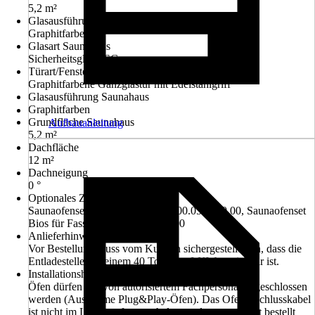
5,2 m²
Glasausführung Sauna
Graphitfarben
Glasart Saunahaus
Sicherheitsglas ESG
Türart/Fensterart Saunahaus
Graphitfarbene Ganzglastür mit Edelstahlgriff
Glasausführung Saunahaus
Graphitfarben
Grundfläche Saunahaus
Aufbauanleitung
5,2 m²
Dachfläche
12 m²
Dachneigung
0 °
Optionales Zubehör
Saunaofenset OS für Fasssauna 500.0503.10.00, Saunaofenset
Bios für Fasssauna 500.0503.20.00
Anlieferhinweis
Vor Bestellung muss vom Kunden sichergestellt sein, dass die
Entladestelle mit einem 40 Tonnen - LKW erreichbar ist.
Installationshinweis
Öfen dürfen nur von autorisiertem Fachpersonal angeschlossen
werden (Ausnahme Plug&Play-Öfen). Das Ofenanschlusskabel
ist nicht im Lieferumfang enthalten und muss separat bestellt