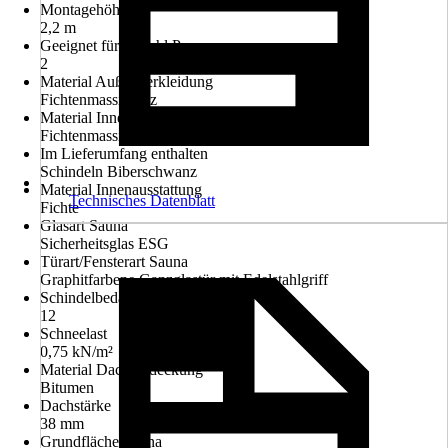
Montagehöhe
2,2 m
Geeignet für Anzahl Personen
2
Material Außenverkleidung
Fichtenmassivholz
Material Innenverkleidung
Fichtenmassivholz
Im Lieferumfang enthalten
Schindeln Biberschwanz
Material Innenausstattung
Technisches Datenblatt
Fichte
Glasart Sauna
Sicherheitsglas ESG
Türart/Fensterart Sauna
Graphitfarbene Ganzglastür mit Edelstahlgriff
Schindelbedarf in m²
12
Schneelast
0,75 kN/m²
Material Dacheindeckung
Bitumen
Dachstärke
38 mm
Grundfläche Sauna