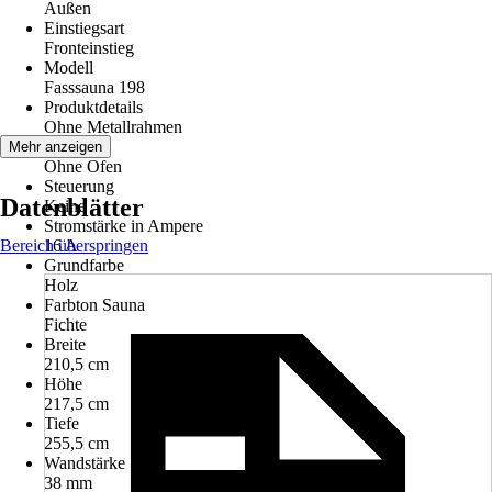
Außen
Einstiegsart
Fronteinstieg
Modell
Fasssauna 198
Produktdetails
Ohne Metallrahmen
Ofen Typ
Mehr anzeigen
Ohne Ofen
Steuerung
Datenblätter
Keine
Stromstärke in Ampere
Bereich überspringen
16 A
Grundfarbe
Holz
Farbton Sauna
Fichte
Breite
210,5 cm
Höhe
217,5 cm
Tiefe
255,5 cm
Wandstärke
38 mm