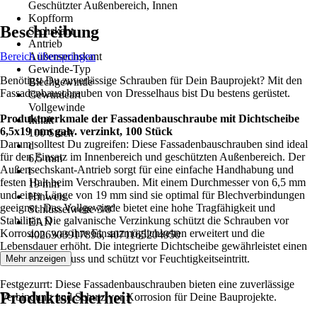
Geschützter Außenbereich, Innen
Kopfform
Beschreibung
Sechskant
Antrieb
Bereich überspringen
Außensechskant
Gewinde-Typ
Benötigst Du zuverlässige Schrauben für Dein Bauprojekt? Mit den
Blechgewinde
Fassadenbauschrauben von Dresselhaus bist Du bestens gerüstet.
Gewindeart
Vollgewinde
Produktmerkmale der Fassadenbauschraube mit Dichtscheibe
Inhalt
6,5x19 mm galv. verzinkt, 100 Stück
100 Stück
Darum solltest Du zugreifen: Diese Fassadenbauschrauben sind ideal
d
für den Einsatz im Innenbereich und geschützten Außenbereich. Der
6,5 mm
Außensechskant-Antrieb sorgt für eine einfache Handhabung und
l
festen Halt beim Verschrauben. Mit einem Durchmesser von 6,5 mm
19 mm
und einer Länge von 19 mm sind sie optimal für Blechverbindungen
Hinweis
geeignet. Das Vollgewinde bietet eine hohe Tragfähigkeit und
Schlüsselweite 3/8"
Stabilität. Die galvanische Verzinkung schützt die Schrauben vor
EAN
Korrosion, was ihre Einsatzmöglichkeiten erweitert und die
4026303917896, 4071165204950
Lebensdauer erhöht. Die integrierte Dichtscheibe gewährleistet einen
sicheren Abschluss und schützt vor Feuchtigkeitseintritt.
Mehr anzeigen
Festgezurrt: Diese Fassadenbauschrauben bieten eine zuverlässige
Produktsicherheit
Verbindung und Schutz vor Korrosion für Deine Bauprojekte.