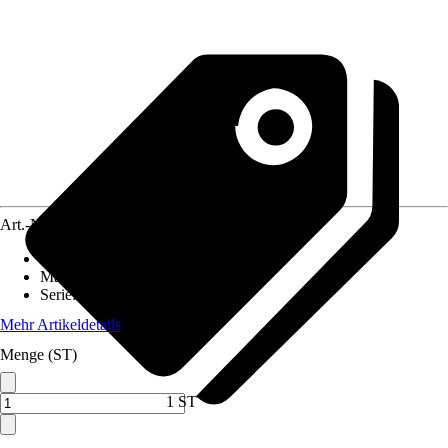
Art.-Nr.
434902
Artikeltyp
:
Faltenstecker
Material
:
Kunststoff
Serie
:
GE1, GE2, GE3, P2Ü
Mehr Artikeldetails
Menge (ST)
1 ST