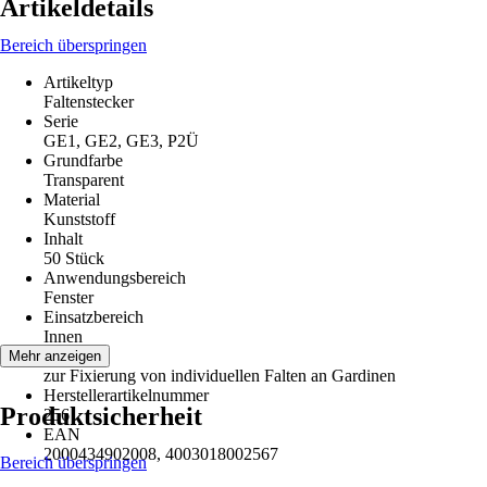
Artikeldetails
Bereich überspringen
Artikeltyp
Faltenstecker
Serie
GE1, GE2, GE3, P2Ü
Grundfarbe
Transparent
Material
Kunststoff
Inhalt
50 Stück
Anwendungsbereich
Fenster
Einsatzbereich
Innen
Hinweis
Mehr anzeigen
zur Fixierung von individuellen Falten an Gardinen
Herstellerartikelnummer
Produktsicherheit
256
EAN
2000434902008, 4003018002567
Bereich überspringen