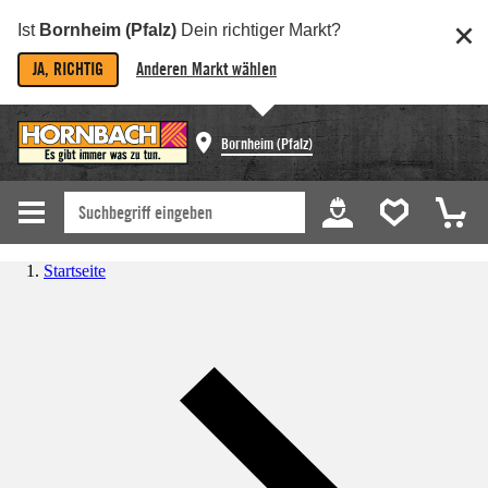
Ist
Bornheim (Pfalz)
Dein richtiger Markt?
JA, RICHTIG
Anderen Markt wählen
Bornheim (Pfalz)
Startseite