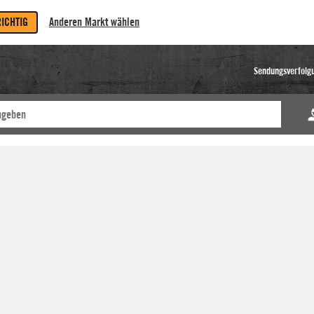
RICHTIG
Anderen Markt wählen
Sendungsverfolg