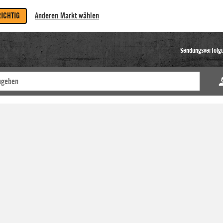
RICHTIG
Anderen Markt wählen
Sendungsverfolg