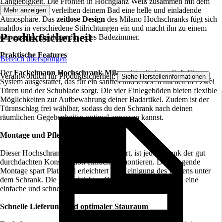
Langlebigkeit. Die Fronten in Hochglanz Weiß zusammen mit dem
Korpus in Weiß verleihen deinem Bad eine helle und einladende
Mehr anzeigen
Atmosphäre. Das
zeitlose Design
des Milano Hochschranks fügt sich
nahtlos in verschiedene Stilrichtungen ein und macht ihn zu einem
Produktsicherheit
universellen Begleiter für jedes Badezimmer.
Praktische Features
Bereich überspringen
Der
Fackelmann Hochschrank Milano
ist mit einem Soft-Close-
Verantwortlich für Produktsicherheit:
.
Siehe Herstellerinformationen
System ausgestattet, das für ein sanftes und leises Schließen der zwei
Türen und der Schublade sorgt. Die vier Einlegeböden bieten flexible
Möglichkeiten zur Aufbewahrung deiner Badartikel. Zudem ist der
Türanschlag frei wählbar, sodass du den Schrank nach deinen
räumlichen Gegebenheiten optimal anpassen kannst.
Montage und Pflege
Dieser Hochschrank wird zerlegt geliefert, ist jedoch dank der gut
durchdachten Konstruktion einfach zu montieren. Die hängende
Montage spart Platz und erleichtert die Reinigung des Bodens unter
dem Schrank. Die pflegeleichten Oberflächen ermöglichen eine
einfache und schnelle Reinigung.
Schnelle Lieferung und optimaler Stauraum