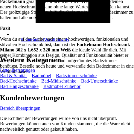
Fackelmann
garantiert eine schnelle Lieferzeit, sodass du deinen
neuen Hochschrank Milano ohne lange Wartezeiten genießen kannst.
Der großzügige Stauraum hilft dir, Ordnung in deinem Badezimmer zu
halten und alle notwendigen Utensilien griffbereit zu haben.
Fazit
Wenn du auf der Suche nach einem hochwertigen, funktionalen und
Sicherheits-/Warnhinweis
stilvollen Hochschrank bist, dann ist der
Fackelmann Hochschrank
Milano 302 x 1.652 x 320 mm Weiß
die ideale Wahl für dich. Mit
seiner Kombination aus Design, Qualität und Funktionalität bietet er
Weitere Kategorien
alles, was du für ein modernes und aufgeräumtes Badezimmer
benötigst. Bestelle noch heute und verwandle dein Badezimmer in eine
Liste überspringen
Wohlfühloase!
Bad & Sanitär
Badmöbel
Badezimmerschränke
Bad-Hochschränke
Bad-Midischränke
Bad-Unterschränke
Bad-Hängeschränke
Badmöbel-Zubehör
Kundenbewertungen
Bereich überspringen
Die Echtheit der Bewertungen wurde von uns nicht überprüft.
Bewertungen können auch von Kunden stammen, die die Ware nicht
nachweislich genutzt oder gekauft haben.