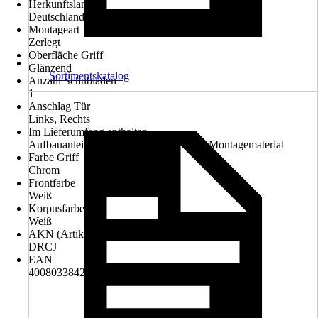
Herkunftsland
Deutschland
Montageart
Zerlegt
Oberfläche Griff
Glänzend
Sortimentskatalog
Anzahl Schubladen
1
Anschlag Tür
Links, Rechts
Im Lieferumfang enthalten
Aufbauanleitung, Befestigungsmaterial, Montagematerial
Farbe Griff
Chrom
Frontfarbe
Weiß
Korpusfarbe
Weiß
AKN (Artikelkurznummer)
DRCJ
EAN
4008033842532