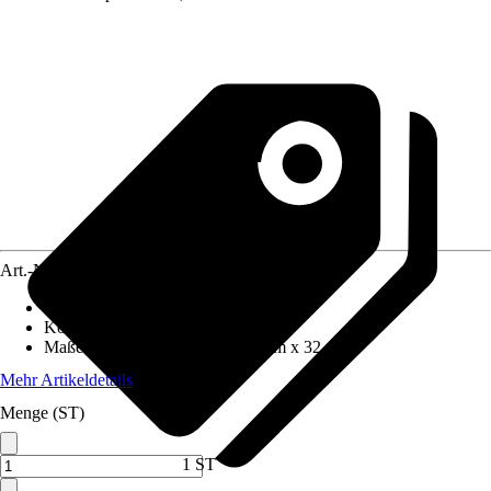
Art.-Nr.
4614438
Frontfarbe
:
Weiß
Korpusfarbe
:
Weiß
Maße (BxHxT)
:
30 cm x 165.5 cm x 32 cm
Mehr Artikeldetails
Menge (ST)
1 ST