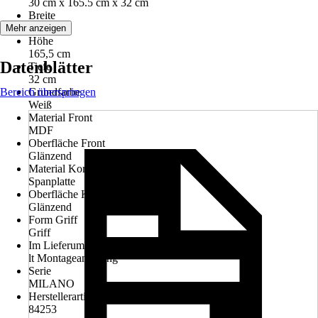
30 cm x 165.5 cm x 32 cm
Breite
30 cm
Mehr anzeigen
Höhe
165,5 cm
Datenblätter
Tiefe
32 cm
Bereich überspringen
Grundfarbe
Weiß
Material Front
MDF
Oberfläche Front
Glänzend
Material Korpus
Spanplatte
Oberfläche Korpus
Glänzend
Form Griff
Griff
Im Lieferumfang enthalten
lt Montageanleitung
Serie
MILANO
Herstellerartikelnummer
84253