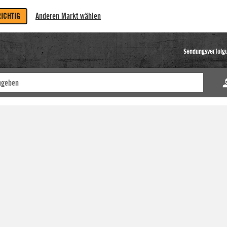
RICHTIG
Anderen Markt wählen
Sendungsverfolg