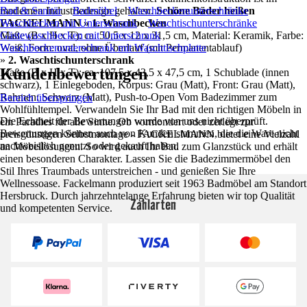
modernen Industriedesign gehalten.
Bad & Sanitär
Badmöbel
Waschbeckenunterschränke
Schöne Bäder heißen
FACKELMANN
Waschbecken mit Unterschrank
» 1. Waschbecken
Waschtischunterschränke
Maße (B x H x T): ca. 50,5 x 12 x 31,5 cm, Material: Keramik, Farbe:
Gästewaschbecken mit Unterschrank
Weiß, Form: oval, ohne Überlauf (mit Permanentablauf)
Waschbeckenunterschrank mit Waschtischplatte
»
2
. Waschtischunterschrank
Kundenbewertungen
Maße (B x H x T): ca. 107,5 x 43,5 x 47,5 cm, 1 Schublade (innen
schwarz), 1 Einlegeboden, Korpus: Grau (Matt), Front: Grau (Matt),
Rahmen: Schwarz (Matt), Push-to-Open Vom Badezimmer zum
Bereich überspringen
Wohlfühltempel. Verwandeln Sie Ihr Bad mit den richtigen Möbeln in
Die Echtheit der Bewertungen wurde von uns nicht überprüft.
ein Paradies für alle Sinne. Ob vormontiert oder zerlegt zur
Bewertungen können auch von Kunden stammen, die die Ware nicht
preisgünstigen Selbstmontage - FACKELMANN bietet eine Vielzahl
nachweislich genutzt oder gekauft haben.
an Möbellösungen. So wird auch Ihr Bad zum Glanzstück und erhält
einen besonderen Charakter. Lassen Sie die Badezimmermöbel den
Stil Ihres Traumbads unterstreichen - und genießen Sie Ihre
Wellnessoase. Fackelmann produziert seit 1963 Badmöbel am Standort
Hersbruck. Durch jahrzehntelange Erfahrung bieten wir top Qualität
Zahlarten
und kompetenten Service.