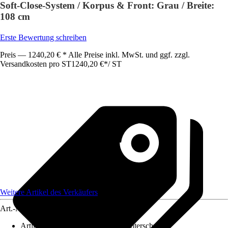
Soft-Close-System / Korpus & Front: Grau / Breite:
108 cm
Erste Bewertung schreiben
Preis — 1240,20 € * Alle Preise inkl. MwSt. und ggf. zzgl.
Versandkosten pro ST
1240,20 €
*
/
ST
Weitere Artikel des Verkäufers
Art.-Nr.
12593465
Artikel besteht aus
:
Waschtisch, Unterschrank