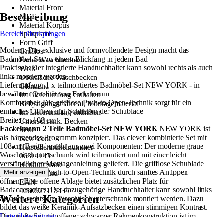
Material Front
Beschreibung
MDF
Material Korpus
Bereich überspringen
Spanplatte
Form Griff
Modern: Das exklusive und formvollendete Design macht das
Grifflos
Badmöbel-Set zu einem Blickfang in jedem Bad
Farbe Waschbecken
Praktisch: Der integrierte Handtuchhalter kann sowohl rechts als auch
Weiß
links montiert werden.
Oberfläche Waschbecken
Lieferumfang: 1 x teilmontiertes Badmöbel-Set NEW YORK - in
Glänzend
bewährter Qualität von Fackelmann
Im Lieferumfang enthalten
Komfortabel: Die grifflose Push-to-Open-Technik sorgt für ein
Befestigungsmaterial, Montagematerial
einfaches Öffnen und Schließen der Schublade
Im Lieferumfang enthalten
Breite: ca. 108 cm
Unterschrank. Becken
Fackelmann 2 Teile Badmöbel-Set NEW YORK
NEW YORK ist
Serie
als hängendes Programm konzipiert. Das clever kombinierte Set mit
New York
108 cm Breite besteht aus zwei Komponenten: Der moderne graue
Herstellerartikelnummer
Waschtischunterschrank wird teilmontiert und mit einer leicht
06314145
verständlichen Montageanleitung geliefert. Die grifflose Schublade
Herkunftsland
lässt sich dank Push-to-Open-Technik durch sanftes Antippen
Mehr anzeigen
Deutschland
öffnen. Eine offene Ablage bietet zusätzlichen Platz für
EAN
Badaccessoires. Der dazugehörige Handtuchhalter kann sowohl links
4260527115434
Weitere Kategorien
als auch rechts am Waschtischunterschrank montiert werden. Dazu
bildet das weiße Keramik-Aufsatzbecken einen stimmigen Kontrast.
Das große Set mit offener schwarzer Rahmenkonstruktion ist im
Liste überspringen