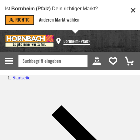
Ist
Bornheim (Pfalz)
Dein richtiger Markt?
JA, RICHTIG
Anderen Markt wählen
Bornheim (Pfalz)
Startseite