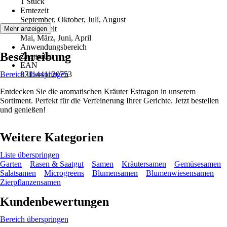
1 Stück
Erntezeit
September, Oktober, Juli, August
Aussaatzeit
Mehr anzeigen
Mai, März, Juni, April
Anwendungsbereich
Beschreibung
Ziergarten
EAN
Bereich überspringen
8711441120753
Entdecken Sie die aromatischen Kräuter Estragon in unserem
Sortiment. Perfekt für die Verfeinerung Ihrer Gerichte. Jetzt bestellen
und genießen!
Weitere Kategorien
Liste überspringen
Garten
Rasen & Saatgut
Samen
Kräutersamen
Gemüsesamen
Salatsamen
Microgreens
Blumensamen
Blumenwiesensamen
Zierpflanzensamen
Kundenbewertungen
Bereich überspringen