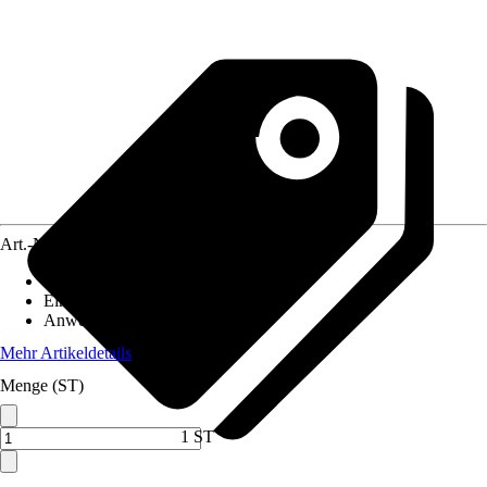
Art.-Nr.
3890971
Artikeltyp
:
Klinge
Einsatzbereich
:
Innen
Anwendungsbereich
:
Aquarium
Mehr Artikeldetails
Menge (ST)
1 ST