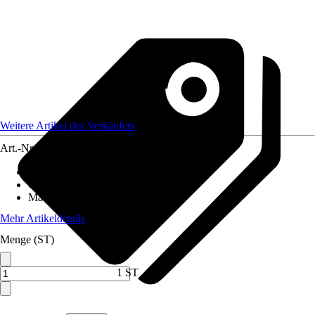
Weitere Artikel des Verkäufers
Art.-Nr.
12590596
Artikeltyp
:
Weihnachtsbaumkugel
Grundfarbe
:
Orange
Material
:
Glas
Mehr Artikeldetails
Menge (ST)
1 ST