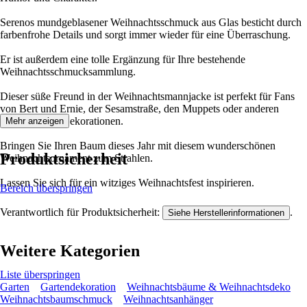
Serenos mundgeblasener Weihnachtsschmuck aus Glas besticht durch
farbenfrohe Details und sorgt immer wieder für eine Überraschung.
Er ist außerdem eine tolle Ergänzung für Ihre bestehende
Weihnachtsschmucksammlung.
Dieser süße Freund in der Weihnachtsmannjacke ist perfekt für Fans
von Bert und Ernie, der Sesamstraße, den Muppets oder anderen
ausgefallenen Dekorationen.
Mehr anzeigen
Bringen Sie Ihren Baum dieses Jahr mit diesem wunderschönen
Produktsicherheit
Weihnachtsornament zum Strahlen.
Lassen Sie sich für ein witziges Weihnachtsfest inspirieren.
Bereich überspringen
Verantwortlich für Produktsicherheit:
.
Siehe Herstellerinformationen
Weitere Kategorien
Liste überspringen
Garten
Gartendekoration
Weihnachtsbäume & Weihnachtsdeko
Weihnachtsbaumschmuck
Weihnachtsanhänger