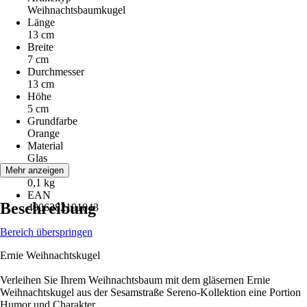
Weihnachtsbaumkugel
Länge
13 cm
Breite
7 cm
Durchmesser
13 cm
Höhe
5 cm
Grundfarbe
Orange
Material
Glas
Gewicht
Mehr anzeigen
0,1 kg
EAN
Beschreibung
4006282191043
Bereich überspringen
Ernie Weihnachtskugel
Verleihen Sie Ihrem Weihnachtsbaum mit dem gläsernen Ernie
Weihnachtskugel aus der Sesamstraße Sereno-Kollektion eine Portion
Humor und Charakter.