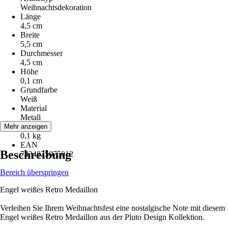
Weihnachtsdekoration
Länge
4,5 cm
Breite
5,5 cm
Durchmesser
4,5 cm
Höhe
0,1 cm
Grundfarbe
Weiß
Material
Metall
Gewicht
Mehr anzeigen
0,1 kg
EAN
Beschreibung
7434825075012
Bereich überspringen
Engel weißes Retro Medaillon
Verleihen Sie Ihrem Weihnachtsfest eine nostalgische Note mit diesem
Engel weißes Retro Medaillon aus der Pluto Design Kollektion.