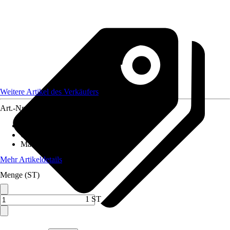
Weitere Artikel des Verkäufers
Art.-Nr.
12590514
Artikeltyp
:
Weihnachtsdekoration
Grundfarbe
:
Weiß
Material
:
Metall
Mehr Artikeldetails
Menge (ST)
1 ST