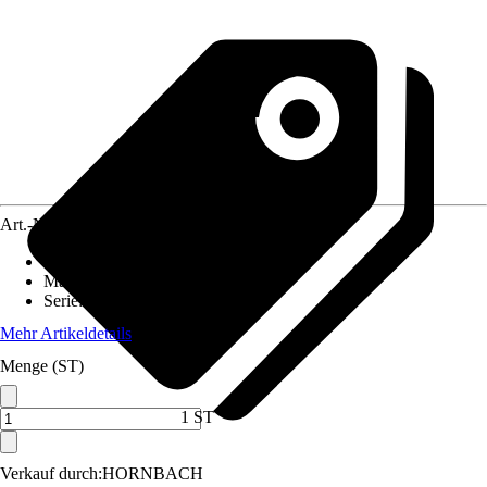
Art.-Nr.
3859168
Artikeltyp
:
Endstück
Material
:
Edelstahl
Serie
:
New York
Mehr Artikeldetails
Menge (ST)
1 ST
Verkauf durch:
HORNBACH