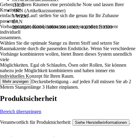
Geben Sie Ihren Räumen eine persönliche Note und lassen Ihrer
11330
Kreativität
AKN (Artikelkurznummer)
einfach freien Lauf: stellen Sie sich die genau für Ihr Zuhause
VWZM
passende
EAN
Vorhangstangen-Kombination aus unserem großen Sortiment
2003859168004, 3069459014003, 4003018113300
individuell
zusammen.
Wählen Sie die optimale Stange zu ihrem Stoff und setzen Sie
Raumakzente durch die passenden Endstücke. Wenn Sie verschiedene
Vorhänge kombinieren wollen, bietet Ihnen dieses System unendlich
viele
Möglichkeiten. Egal ob Schlaufen, Ösen oder Rollen, Sie können
nahezu jede Möglichkeit kombinieren und haben immer ein
individuelles Konzept für Ihren Raum.
Ob Wand- oder Deckenbefestigung - auf jeden Fall müssen Sie ab 2
Mehr anzeigen
Metern Stangenlänge 3 Halter einplanen.
Produktsicherheit
Bereich überspringen
Verantwortlich für Produktsicherheit:
.
Siehe Herstellerinformationen