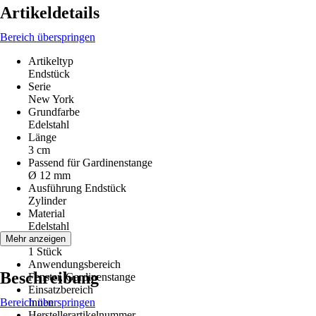
Artikeldetails
Bereich überspringen
Artikeltyp
Endstück
Serie
New York
Grundfarbe
Edelstahl
Länge
3 cm
Passend für Gardinenstange
Ø 12 mm
Ausführung Endstück
Zylinder
Material
Edelstahl
Inhalt
Mehr anzeigen
1 Stück
Anwendungsbereich
Beschreibung
Fenster, Gardinenstange
Einsatzbereich
Bereich überspringen
Innen
Herstellerartikelnummer