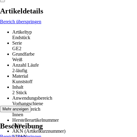
Artikeldetails
Bereich überspringen
Artikeltyp
Endstück
Serie
GE2
Grundfarbe
Weiß
Anzahl Läufe
2-läufig
Material
Kunststoff
Inhalt
2 Stück
Anwendungsbereich
Vorhangschiene
Einsatzbereich
Mehr anzeigen
Innen
Herstellerartikelnummer
Beschreibung
5470
AKN (Artikelkurznummer)
Bereich überspringen
UUAN