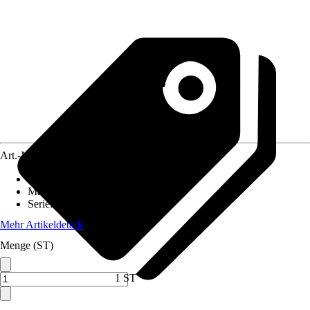
Art.-Nr.
424840
Artikeltyp
:
Endstück
Material
:
Kunststoff
Serie
:
GE2
Mehr Artikeldetails
Menge (ST)
1 ST