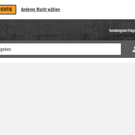
RICHTIG
Anderen Markt wählen
Sendungsverfolg